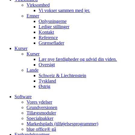
Virksomhed
Vi vokser sammen med jer.
Emner
Oplysningerne
Ledige stillinger
Kontakt
Reference
Grænseflader
Kurser
Kurser
Lær nye færdigheder og udvid din viden.
Oversigt
Lande
Schweiz & Liechtenstein
Tyskland
Østrig
Software
Vores ydelser
Grundversionen
Tillægsmoduler
Specialpakker
Markedsplads (tilføjelsesprogrammer)
blue office® gå
Faghandelspartner