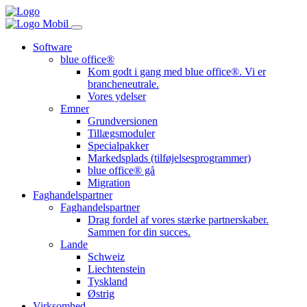
Software
blue office®
Kom godt i gang med blue office®. Vi er
brancheneutrale.
Vores ydelser
Emner
Grundversionen
Tillægsmoduler
Specialpakker
Markedsplads (tilføjelsesprogrammer)
blue office® gå
Migration
Faghandelspartner
Faghandelspartner
Drag fordel af vores stærke partnerskaber.
Sammen for din succes.
Lande
Schweiz
Liechtenstein
Tyskland
Østrig
Virksomhed