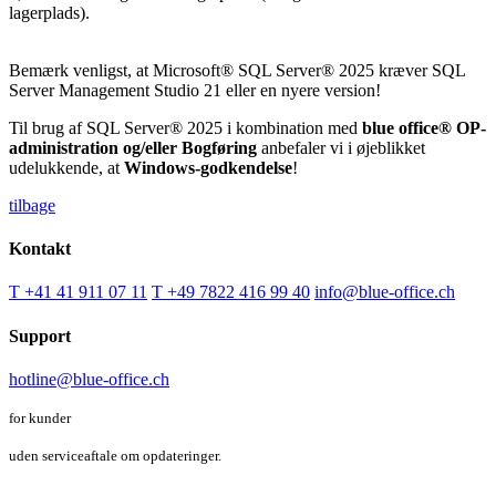
lagerplads).
Bemærk venligst, at Microsoft® SQL Server® 2025 kræver SQL
Server Management Studio 21 eller en nyere version!
Til brug af SQL Server® 2025 i kombination med
blue office® OP-
administration og/eller Bogføring
anbefaler vi i øjeblikket
udelukkende, at
Windows-godkendelse
!
tilbage
Kontakt
T +41 41 911 07 11
T +49 7822 416 99 40
info@blue-office.ch
Support
hotline@blue-office.ch
for kunder
uden serviceaftale om opdateringer.