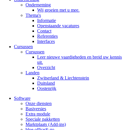
Onderneming
Wij groeien met u mee.
Thema's
Informatie
Openstaande vacatures
Contact
Referenties
Interfaces
Cursussen
Cursussen
Leer nieuwe vaardigheden en breid uw kennis
uit.
Overzicht
Landen
Zwitserland & Liechtenstein
Duitsland
Oostenrijk
Software
Onze diensten
Basiversies
Extra module
Speciale pakketten
Marktplaats (Add-ins)
blue office® go