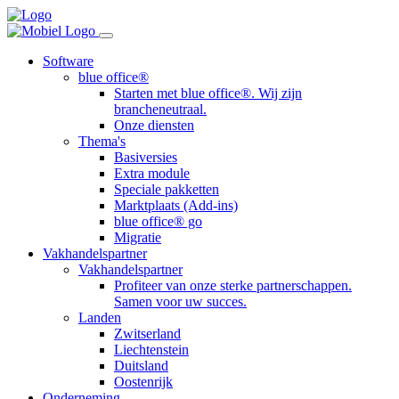
Software
blue office®
Starten met blue office®. Wij zijn
brancheneutraal.
Onze diensten
Thema's
Basiversies
Extra module
Speciale pakketten
Marktplaats (Add-ins)
blue office® go
Migratie
Vakhandelspartner
Vakhandelspartner
Profiteer van onze sterke partnerschappen.
Samen voor uw succes.
Landen
Zwitserland
Liechtenstein
Duitsland
Oostenrijk
Onderneming